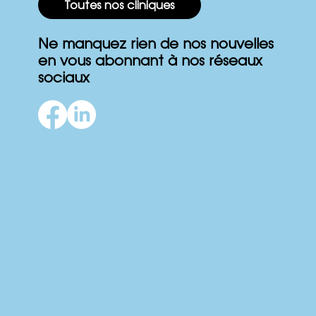
Toutes nos cliniques
Ne manquez rien de nos nouvelles
en vous abonnant à nos réseaux
14 Mars - Journée mondiale du sommeil
sociaux
: Comment bien dormir pour une vie
plus saine et plus épanouie !