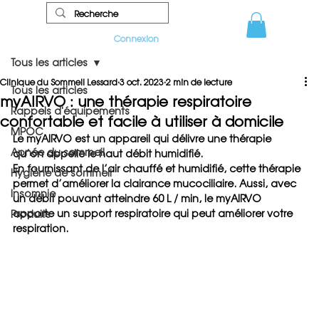
Connexion
Tous les articles
Clinique du Sommeil Lessard
3 oct. 2023
2 min de lecture
Tous les articles
myAIRVO : une thérapie respiratoire
Rappels d'équipements
confortable et facile à utiliser à domicile
MPOC
Le myAIRVO est un appareil qui délivre une thérapie 
Apnée du sommeil
qu’on appelle le haut débit humidifié.
En fournissant de l’air chauffé et humidifié, cette thérapie 
Hygiène de sommeil
permet d’améliorer la clairance mucociliaire. Aussi, avec 
Insomnie
un débit pouvant atteindre 60 L / min, le myAIRVO 
apporte un support respiratoire qui peut améliorer votre 
Produits
respiration.