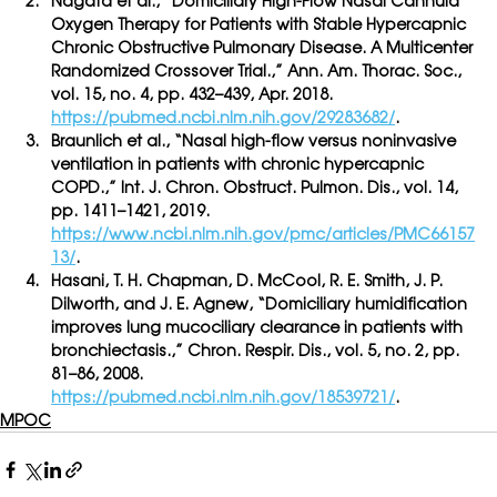
Nagata et al., “Domiciliary High-Flow Nasal Cannula 
Oxygen Therapy for Patients with Stable Hypercapnic 
Chronic Obstructive Pulmonary Disease. A Multicenter 
Randomized Crossover Trial.,” Ann. Am. Thorac. Soc., 
vol. 15, no. 4, pp. 432–439, Apr. 2018. 
https://pubmed.ncbi.nlm.nih.gov/29283682/
.
Braunlich et al., “Nasal high-flow versus noninvasive 
ventilation in patients with chronic hypercapnic 
COPD.,” Int. J. Chron. Obstruct. Pulmon. Dis., vol. 14, 
pp. 1411–1421, 2019. 
https://www.ncbi.nlm.nih.gov/pmc/articles/PMC66157
13/
.
Hasani, T. H. Chapman, D. McCool, R. E. Smith, J. P. 
Dilworth, and J. E. Agnew, “Domiciliary humidification 
improves lung mucociliary clearance in patients with 
bronchiectasis.,” Chron. Respir. Dis., vol. 5, no. 2, pp. 
81–86, 2008. 
https://pubmed.ncbi.nlm.nih.gov/18539721/
.
MPOC