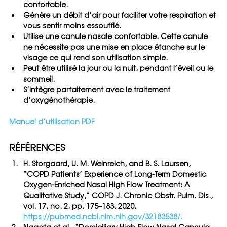
confortable.
Génère un débit d’air pour faciliter votre respiration et 
vous sentir moins essoufflé.
Utilise une canule nasale confortable. Cette canule 
ne nécessite pas une mise en place étanche sur le 
visage ce qui rend son utilisation simple.
Peut être utilisé la jour ou la nuit, pendant l’éveil ou le 
sommeil.
S’intègre parfaitement avec le traitement 
d’oxygénothérapie.
Manuel d’utilisation PDF
RÉFÉRENCES
H. Storgaard, U. M. Weinreich, and B. S. Laursen, 
“COPD Patients’ Experience of Long-Term Domestic 
Oxygen-Enriched Nasal High Flow Treatment: A 
Qualitative Study,” COPD J. Chronic Obstr. Pulm. Dis., 
vol. 17, no. 2, pp. 175–183, 2020. 
https://pubmed.ncbi.nlm.nih.gov/32183538/.