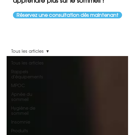
apprendre plus sur le sommeil !
Réservez une consultation dès maintenant
Tous les articles
Tous les articles
Rappels
d'équipements
MPOC
Apnée du
sommeil
Hygiène de
sommeil
Insomnie
Produits