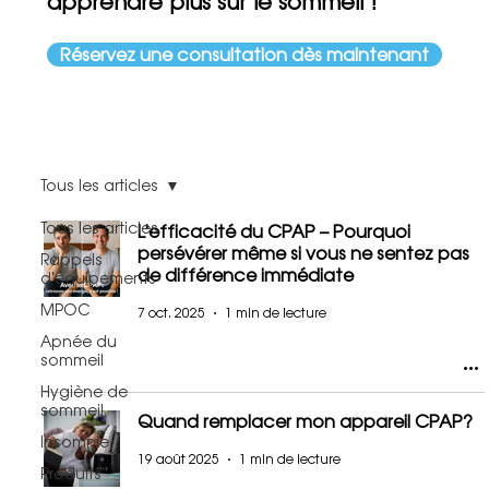
apprendre plus sur le sommeil !
Réservez une consultation dès maintenant
Tous les articles
Tous les articles
L'efficacité du CPAP – Pourquoi
persévérer même si vous ne sentez pas
Rappels
de différence immédiate
d'équipements
MPOC
7 oct. 2025
1 min de lecture
Apnée du
sommeil
Hygiène de
sommeil
Quand remplacer mon appareil CPAP?
Insomnie
19 août 2025
1 min de lecture
Produits