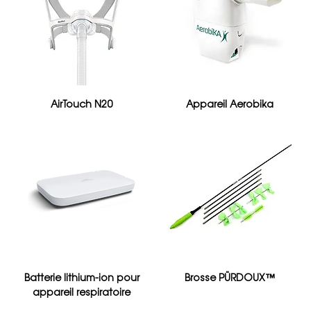
AirTouch N20
Appareil Aerobika
Batterie lithium-ion pour
Brosse PÜRDOUX™
appareil respiratoire