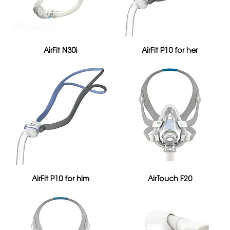
AirFit N30i
AirFit P10 for her
AirFit P10 for him
AirTouch F20