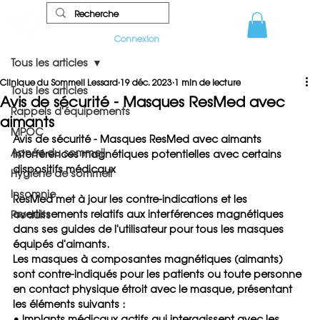
Connexion
Tous les articles
Clinique du Sommeil Lessard
19 déc. 2023
1 min de lecture
Tous les articles
Avis de sécurité - Masques ResMed avec
Rappels d'équipements
aimants
MPOC
Avis de sécurité - Masques ResMed avec aimants
Apnée du sommeil
Interférences magnétiques potentielles avec certains 
dispositifs médicaux
Hygiène de sommeil
Insomnie
ResMed met à jour les contre-indications et les 
avertissements relatifs aux interférences magnétiques 
Produits
dans ses guides de l'utilisateur pour tous les masques 
équipés d'aimants.
Les masques à composantes magnétiques (aimants) 
sont contre-indiqués pour les patients ou toute personne 
en contact physique étroit avec le masque, présentant 
les éléments suivants :
•
 Implants médicaux actifs qui interagissent avec les 