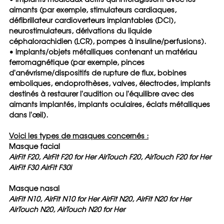
aimants
 (par exemple, stimulateurs cardiaques, 
défibrillateur cardioverteurs implantables (DCI), 
neurostimulateurs, dérivations du liquide 
céphalorachidien (LCR), pompes à insuline/perfusions).
• Implants/objets métalliques contenant un matériau 
ferromagnétique
 (par exemple, pinces 
d'anévrisme/dispositifs de rupture de flux, bobines 
emboliques, endoprothèses, valves, électrodes, implants 
destinés à restaurer l'audition ou l'équilibre avec des 
aimants implantés, implants oculaires, éclats métalliques 
dans l'œil).
Voici les types de masques concernés :
Masque facial
AirFit F20, AirFit F20 for Her AirTouch F20, AirTouch F20 for Her 
AirFit F30 AirFit F30i
Masque nasal
AirFit N10, AirFit N10 for Her AirFit N20, AirFit N20 for Her 
AirTouch N20, AirTouch N20 for Her