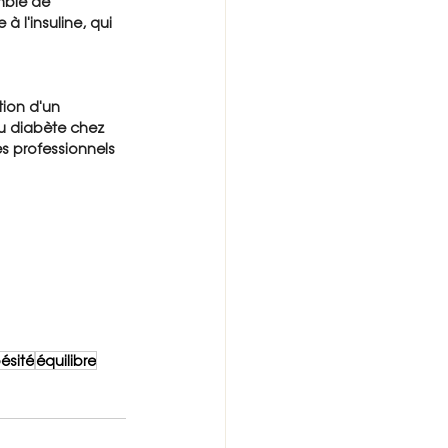
mble de 
à l'insuline, qui 
tion d'un 
du diabète chez 
s professionnels 
ésité
équilibre