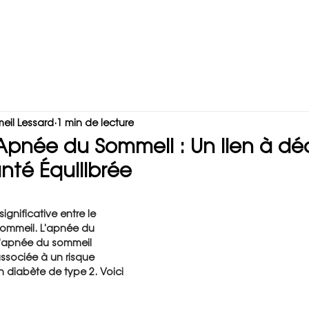
re équipe
Boutique
Blog
Vidéos
Nous joind
nels de la santé
eil Lessard
1 min de lecture
Apnée du Sommeil : Un lien à dé
nté Équilibrée
significative entre le 
sommeil. L'apnée du 
 l'apnée du sommeil 
associée à un risque 
 diabète de type 2. Voici 