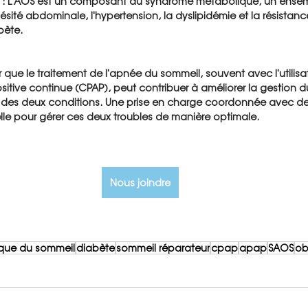
 : L'AOS est un composant du syndrome métabolique, un ense
ésité abdominale, l'hypertension, la dyslipidémie et la résistance 
bète.
r que le traitement de l'apnée du sommeil, souvent avec l'utilisa
sitive continue (CPAP), peut contribuer à améliorer la gestion 
s des deux conditions. Une prise en charge coordonnée avec de
elle pour gérer ces deux troubles de manière optimale.
Nous joindre
ique du sommeil
diabète
sommeil réparateur
cpap
apap
SAOS
ob