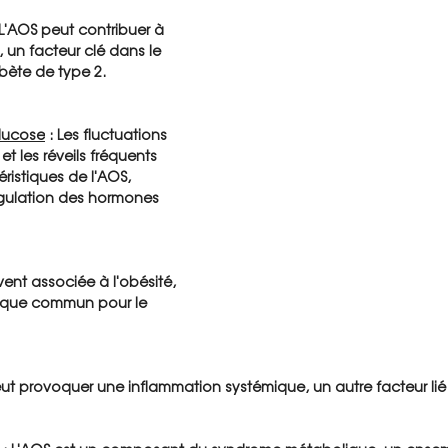
 L'AOS peut contribuer à 
e, un facteur clé dans le 
ète de type 2.
lucose
 : Les fluctuations 
t les réveils fréquents 
ristiques de l'AOS, 
égulation des hormones 
vent associée à l'obésité, 
isque commun pour le 
eut provoquer une inflammation systémique, un autre facteur lié