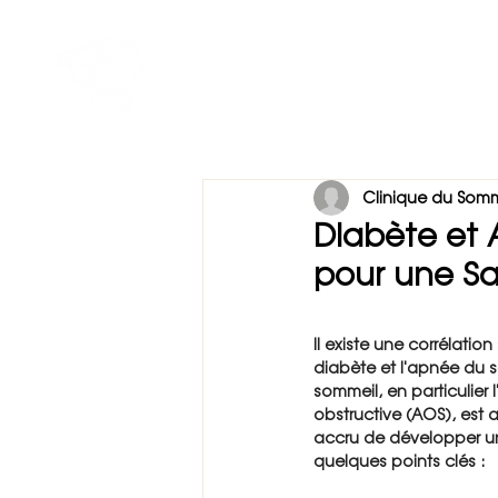
Accueil
À propos
Not
Forfaits CPAP
Profession
Clinique du Somm
Diabète et 
pour une Sa
Il existe une corrélation 
diabète et l'apnée du 
sommeil, en particulier
obstructive (AOS), est 
accru de développer un
quelques points clés :