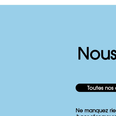
Quand remplacer mon
💤 M
Nous
appareil CPAP?
Night
cont
posi
Toutes nos 
Ne manquez rie