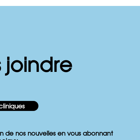
ieux dormir grâce au
 joindre
 Shift : une solution
re l’apnée du sommeil
tionnelle
cliniques
n de nos nouvelles en vous abonnant