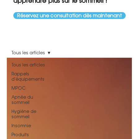
apprendre plus sur le sommeil !
Réservez une consultation dès maintenant
Tous les articles
Tous les articles
Rappels
d'équipements
MPOC
Apnée du
sommeil
Hygiène de
sommeil
Insomnie
Produits