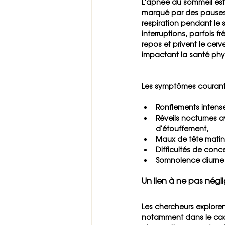
L'apnée du sommeil est 
marqué par des pauses 
respiration pendant le 
interruptions, parfois f
repos et privent le cer
impactant la santé phy
Les symptômes courants
Ronflements intens
Réveils nocturnes a
d'étouffement,
Maux de tête matin
Difficultés de conc
Somnolence diurne 
Un lien à ne pas négl
Les chercheurs explorent
notamment dans le cadre