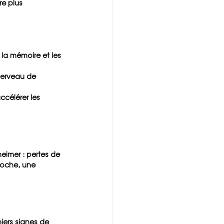
e plus 
 la mémoire et les 
cerveau de 
célérer les 
eimer : pertes de 
roche, une 
iers signes de 