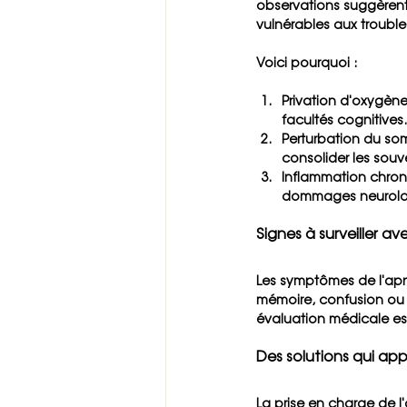
observations suggèrent
vulnérables aux troubles
Voici pourquoi :
Privation d'oxygèn
facultés cognitives.
Perturbation du so
consolider les souve
Inflammation chro
dommages neurolo
Signes à surveiller a
Les symptômes de l'apn
mémoire, confusion ou t
évaluation médicale est
Des solutions qui app
La prise en charge de l'