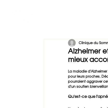
Accueil
À propos
Not
Forfaits CPAP
Profession
Clinique du Somm
Alzheimer 
mieux acc
La maladie d'Alzheimer 
pour leurs proches. Dé
pourraient aggraver ce
d'un soutien bienveillan
Qu'est-ce que l'apné