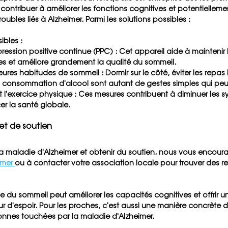
 contribuer à améliorer les fonctions cognitives et potentiellement
roubles liés à Alzheimer. Parmi les solutions possibles :
ibles :
pression positive continue (PPC)
 : Cet appareil aide à maintenir 
tes et améliore grandement la qualité du sommeil.
leures habitudes de sommeil
 : Dormir sur le côté, éviter les repas
la consommation d'alcool sont autant de gestes simples qui peu
t l'exercice physique
 : Ces mesures contribuent à diminuer les
er la santé globale.
et de soutien
 la maladie d'Alzheimer et obtenir du soutien, nous vous encourag
imer 
ou à contacter votre association locale pour trouver des r
ée du sommeil peut améliorer les capacités cognitives et offrir u
eur d'espoir. Pour les proches, c'est aussi une manière concrèt
onnes touchées par la maladie d'Alzheimer.