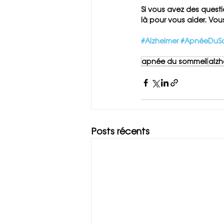
Si vous avez des questi
là pour vous aider. Vo
#Alzheimer
#ApnéeDuS
apnée du sommeil
alzh
Posts récents