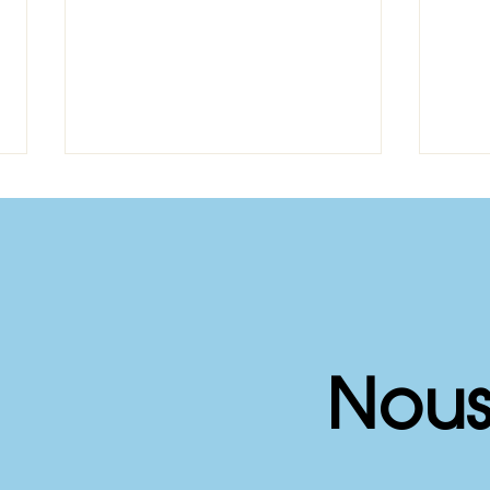
Quand remplacer mon
Jour
Nous
appareil CPAP?
sclé