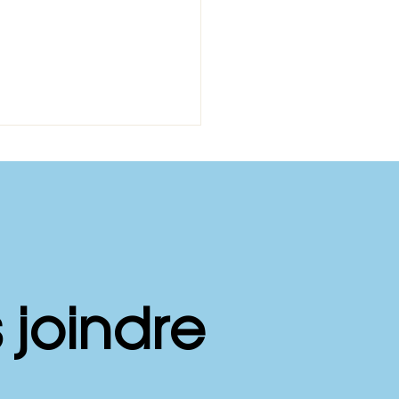
née mondiale de la
 joindre
rose en plaques