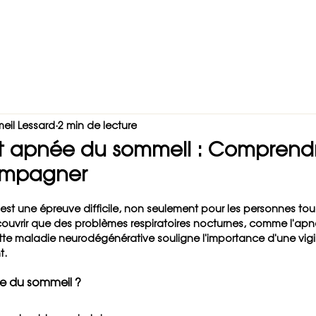
re équipe
Boutique
Blog
Vidéos
Nous joind
nels de la santé
eil Lessard
2 min de lecture
et apnée du sommeil : Comprend
ompagner
est une épreuve difficile, non seulement pour les personnes to
couvrir que des problèmes respiratoires nocturnes, comme l'apn
tte maladie neurodégénérative souligne l'importance d'une vigi
t.
e du sommeil ?