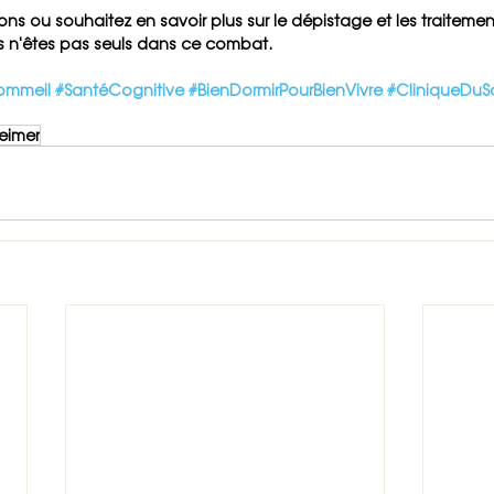
ons ou souhaitez en savoir plus sur le dépistage et les traitem
us n'êtes pas seuls dans ce combat.
ommeil
#SantéCognitive
#BienDormirPourBienVivre
#CliniqueDuS
eimer