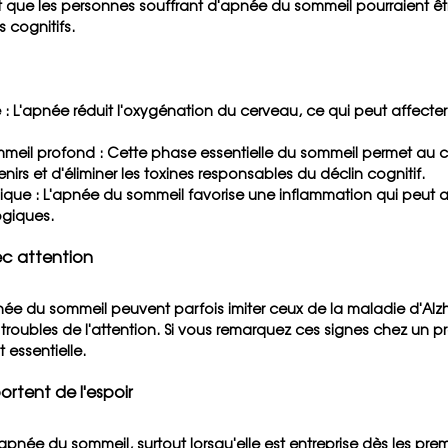
 que les personnes souffrant d'apnée du sommeil pourraient êtr
 cognitifs. 
e
 : L'apnée réduit l'oxygénation du cerveau, ce qui peut affecter
mmeil profond
 : Cette phase essentielle du sommeil permet au 
nirs et d'éliminer les toxines responsables du déclin cognitif.
nique
 : L'apnée du sommeil favorise une inflammation qui peut ac
giques.
vec attention
ée du sommeil peuvent parfois imiter ceux de la maladie d'Alzh
roubles de l'attention. Si vous remarquez ces signes chez un p
 essentielle.
ortent de l'espoir
apnée du sommeil, surtout lorsqu'elle est entreprise dès les prem